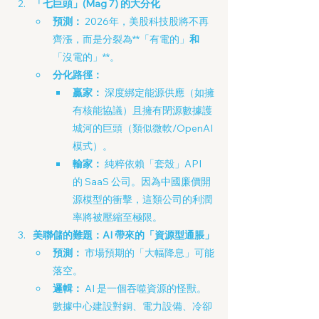
「七巨頭」(Mag 7) 的大分化
預測：
 2026年，美股科技股將不再
齊漲，而是分裂為**「有電的」
和
「沒電的」**。
分化路徑：
贏家：
 深度綁定能源供應（如擁
有核能協議）且擁有閉源數據護
城河的巨頭（類似微軟/OpenAI 
模式）。
輸家：
 純粹依賴「套殼」API 
的 SaaS 公司。因為中國廉價開
源模型的衝擊，這類公司的利潤
率將被壓縮至極限。
美聯儲的難題：AI 帶來的「資源型通脹」
預測：
 市場預期的「大幅降息」可能
落空。
邏輯：
 AI 是一個吞噬資源的怪獸。
數據中心建設對銅、電力設備、冷卻