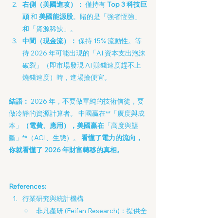
右側（美國進攻）：
 僅持有 
Top 3 科技巨
頭
 和 
美國能源股
。賭的是「強者恆強」
和「資源稀缺」。
中間（現金流）：
 保持 15% 流動性。等
待 2026 年可能出現的「AI 資本支出泡沫
破裂」（即市場發現 AI 賺錢速度趕不上
燒錢速度）時，進場撿便宜。
結語：
 2026 年，不要做單純的技術信徒，要
做冷靜的資源計算者。 中國贏在**「廣度與成
本」
（電費、應用），美國贏在
「高度與壟
斷」**（AGI、生態）。 
看懂了電力的流向，
你就看懂了 2026 年財富轉移的真相。
References:
行業研究與統計機構
非凡產研 (Feifan Research)：提供全