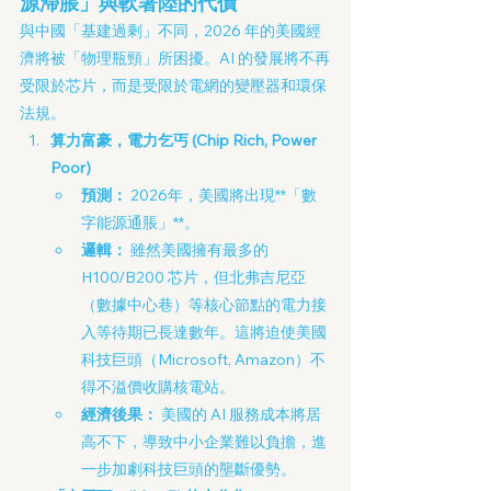
源滯脹」與軟著陸的代價
與中國「基建過剩」不同，2026 年的美國經
濟將被「物理瓶頸」所困擾。AI 的發展將不再
受限於芯片，而是受限於電網的變壓器和環保
法規。
算力富豪，電力乞丐 (Chip Rich, Power 
Poor)
預測：
 2026年，美國將出現**「數
字能源通脹」**。
邏輯：
 雖然美國擁有最多的 
H100/B200 芯片，但北弗吉尼亞
（數據中心巷）等核心節點的電力接
入等待期已長達數年。這將迫使美國
科技巨頭（Microsoft, Amazon）不
得不溢價收購核電站。
經濟後果：
 美國的 AI 服務成本將居
高不下，導致中小企業難以負擔，進
一步加劇科技巨頭的壟斷優勢。