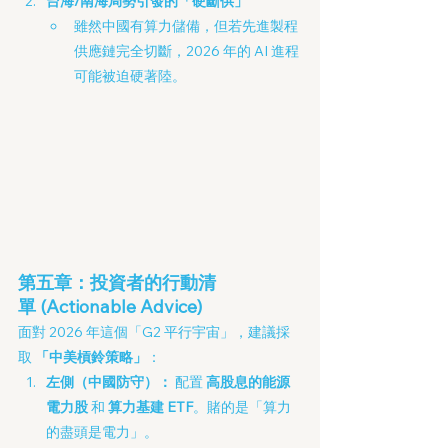
台海/南海局勢引發的「硬斷供」
雖然中國有算力儲備，但若先進製程
供應鏈完全切斷，2026 年的 AI 進程
可能被迫硬著陸。
第五章：投資者的行動清
單 (Actionable Advice)
面對 2026 年這個「G2 平行宇宙」，建議採
取 
「中美槓鈴策略」
：
左側（中國防守）：
 配置 
高股息的能源
電力股
 和 
算力基建 ETF
。賭的是「算力
的盡頭是電力」。