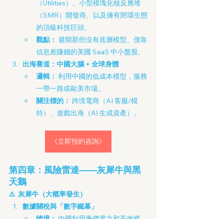
（Utilities）、小型模塊化核反應堆
（SMR）開發商、以及擁有閉環生態
的頂級科技巨頭。
觀點：
 避開那些沒有底層模型、僅靠
信息差賺錢的美國 SaaS 中小盤股。
出海賽道：中國大腦 + 全球身體
邏輯：
 利用中國的低成本模型，服務
一帶一路或歐美市場。
關注標的：
 跨境電商（AI 客服/模
特）、遊戲出海（AI 生成資產）。
《立即預約咨詢》
第四章：風險雷達——灰犀牛與黑
天鵝
⚠️  灰犀牛（大概率發生）
數據關稅與「數字鐵幕」
情境：
 中國利用廉價電力和高效模