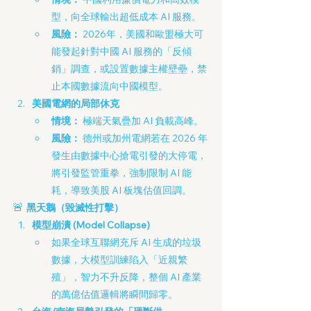
型，向全球輸出超低成本 AI 服務。
風險：
 2026年，美國和歐盟極大可
能發起針對中國 AI 服務的「反傾
銷」調查，或設置數據主權壁壘，禁
止本國數據流向中國模型。
美國電網的局部休克
情境：
 極端天氣疊加 AI 負載高峰。
風險：
 德州或加州電網若在 2026 年
發生由數據中心搶電引發的大停電，
將引發監管重拳，強制限制 AI 能
耗，導致美股 AI 板塊估值回調。
🚨 
黑天鵝（毀滅性打擊）
模型崩潰 (Model Collapse)
如果全球互聯網充斥 AI 生成的垃圾
數據，大模型訓練陷入「近親繁
殖」，智力不升反降，整個 AI 產業
的萬億估值邏輯將瞬間歸零。