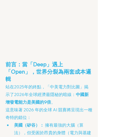
前言：當「Deep」遇上
「Open」，世界分裂為兩套成本邏
輯
站在2025年的終點，「中美電力對比圖」揭
示了2026年全球經濟最隱秘的暗線：
中國新
增發電能力是美國的9倍
。
這意味著 2026 年的全球 AI 競賽將呈現出一種
奇特的錯位：
美國（矽谷）：
 擁有最強的大腦（算
法），但受困於昂貴的身體（電力與基建