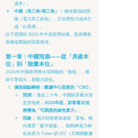
成本）。
中國（長三角/珠三角）：
 擁有最強的體
魄（電力與工程化），正在將智力成本打
成「白菜價」。
以下是關於 2026 年中美經濟結構、投資機會
及極端風險的深度推演。
第一章：中國預測——從「房產本
位」到「能量本位」
2026年中國經濟將出現明顯的「換檔」，傳
統引擎熄火，新動力固化。
價值錨點轉移：數據中心是新的「CBD」
預測：
 過去二十年，中國財富蓄水池
是房地產；
2026年起，財富蓄水池
將變為「可調度的綠色算力」
。
現象：
 地方財政將加速從「賣地」轉
向運營「數字基建」。能夠將電力轉
化為算力 Token 的 IDC（互聯網數據