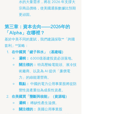
水的大量需求，將在 2026 年支撐大
宗商品價格，使美國通脹數據比預期
更頑固。
第三章：資本去向——2026年的
「Alpha」在哪裡？
基於中美不同的稟賦，我們建議採取**「跨國
套利」**策略：
在中國買「鏟子和水」（基建端）
邏輯：
 6300億基建投資必須落地。
關注標的：
 特高壓輸電龍頭、液冷技
術廠商、以及為 AI 提供「廉價電
力」的綠能運營商。
觀點：
 中國的電力公用事業股將從防
禦性資產重估為成長性資產。
在美國買「壟斷與核能」（資源端）
邏輯：
 稀缺性產生溢價。
關注標的：
 美國公用事業股