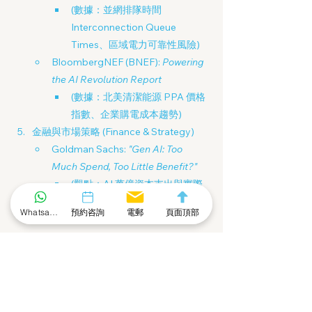
(數據：並網排隊時間 
Interconnection Queue 
Times、區域電力可靠性風險)
BloombergNEF (BNEF): 
Powering 
the AI Revolution Report
(數據：北美清潔能源 PPA 價格
指數、企業購電成本趨勢)
金融與市場策略 (Finance & Strategy)
Goldman Sachs: 
"Gen AI: Too 
Much Spend, Too Little Benefit?"
(觀點：AI 萬億資本支出與實際 
GDP 增長之間的 ROI 缺口)
Whatsapp 社群
預約咨詢
電郵
頁面頂部
Sequoia Capital: 
"AI's $600B 
Question" (Updated)
(模型：科技行業需要多少 AI 營
收才能覆蓋 GPU 硬件成本)
Morgan Stanley: 
"The New 
Commodities Supercycle"