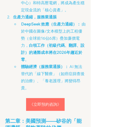
中心）和特高壓電網，將成為產生穩
定現金流的「核心資產」。
生產力通縮，服務業通脹
DeepSeek 效應（生產力通縮）：
 由
於中國在圖像/文本模型上的工程優
勢（全球前16佔6席）疊加廉價電
力，
白領工作（初級代碼、翻譯、設
計）的邊際成本將在2026年趨近於
零
。
體驗經濟（服務業通脹）：
 AI 無法
替代的「線下醫療」（如癌症篩查後
的治療）、「養老護理」將變得昂
貴。
《立即預約咨詢》
第二章：美國預測——矽谷的「能