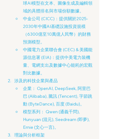
球AI模型在文本、圖像生成及編輯領
域的具體排名與市場份額數據。
中金公司 (CICC)：提供關於2025-
2030年中國AI基礎設施投資規模
（6300億至10萬億人民幣）的財務
預測模型。
中國電力企業聯合會 (CEC) & 美國能
源信息署 (EIA)：提供中美電力裝機
量、電網支出及數據中心能耗的宏觀
對比數據。
涉及的科技企業與產品
企業： OpenAI, DeepSeek, 阿里巴
巴 (Alibaba), 騰訊 (Tencent), 字節跳
動 (ByteDance), 百度 (Baidu)。
模型系列： Qwen (通義千問), 
Hunyuan (混元), Seedream (即夢), 
Ernie (文心一言)。
理論與分析框架