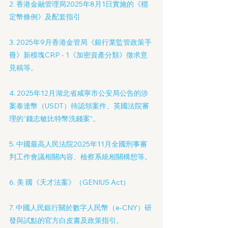
2. 香港金融管理局2025年8月1日實施的《穩
定幣條例》及配套指引
3. 2025年9月香港金管局《銀行業監管政策手
冊》新模塊CRP - 1《加密資產分類》徵求意
見稿等。
4. 2025年12月湖北省咸寧市公安局公告的涉
案泰達幣（USDT）待認領案件、英國法院審
理的“錢志敏比特幣洗錢案”。
5. 中國最高人民法院2025年11月全國刑事審
判工作會議相關內容、檢察系統相關構想等。
6. 美 國《天才法案》（GENIUS Act）
7. 中國人民銀行關於數字人民幣（e-CNY）研
發與試點的官方白皮書及政策指引。