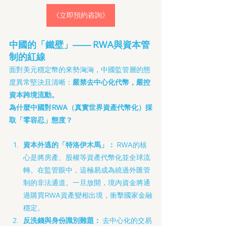
《立即預約咨詢》
中國的「鐵壁」—— RWA與資本管
制的紅線
面對美元穩定幣的來勢洶洶，中國監管層的態
度異常堅決且清晰：
嚴禁去中心化代幣，嚴控
資本跨境流動。
為什麼中國對RWA（真實世界資產代幣化）採
取「零容忍」態度？
資本外逃的「特洛伊木馬」：
 RWA的核
心是將房產、股權等資產代幣化並全球流
轉。在監管眼中，這極易成為繞過外匯管
制的非法通道。一旦放開，境內資金將通
過購買RWA資產變相出境，衝擊國家金融
穩定。
反洗錢與身份識別難題：
 去中心化的交易