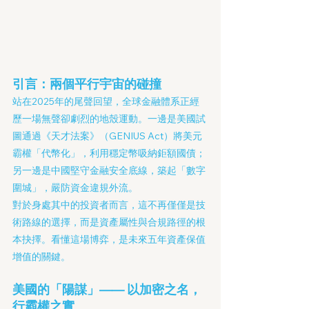
引言：兩個平行宇宙的碰撞
站在2025年的尾聲回望，全球金融體系正經
歷一場無聲卻劇烈的地殼運動。一邊是美國試
圖通過《天才法案》（GENIUS Act）將美元
霸權「代幣化」，利用穩定幣吸納鉅額國債；
另一邊是中國堅守金融安全底線，築起「數字
圍城」，嚴防資金違規外流。
對於身處其中的投資者而言，這不再僅僅是技
術路線的選擇，而是資產屬性與合規路徑的根
本抉擇。看懂這場博弈，是未來五年資產保值
增值的關鍵。
美國的「陽謀」—— 以加密之名，
行霸權之實