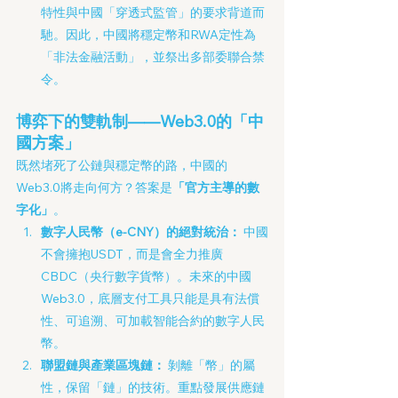
特性與中國「穿透式監管」的要求背道而
馳。因此，中國將穩定幣和RWA定性為
「非法金融活動」，並祭出多部委聯合禁
令。
博弈下的雙軌制——Web3.0的「中
國方案」
既然堵死了公鏈與穩定幣的路，中國的
Web3.0將走向何方？答案是
「官方主導的數
字化」
。
數字人民幣（e-CNY）的絕對統治：
 中國
不會擁抱USDT，而是會全力推廣
CBDC（央行數字貨幣）。未來的中國
Web3.0，底層支付工具只能是具有法償
性、可追溯、可加載智能合約的數字人民
幣。
聯盟鏈與產業區塊鏈：
 剝離「幣」的屬
性，保留「鏈」的技術。重點發展供應鏈