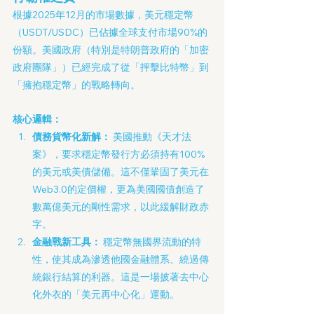
根據2025年12月的市場數據，美元穩定幣
（USDT/USDC）已佔據全球支付市場90%的
份額。美國政府（特別是特朗普政府的「加密
政府團隊」）已經完成了從「抨擊比特幣」到
「擁抱穩定幣」的戰略轉向。
核心邏輯：
債務貨幣化新解：
 美國推動《天才法
案》，要求穩定幣發行方必須持有100%
的美元或美債儲備。這不僅鞏固了美元在
Web3.0的定價權，更為美國國債創造了
數萬億美元的剛性需求，以此緩解財政赤
字。
金融戰新工具：
 穩定幣無國界流動的特
性，使其成為滲透他國金融體系、繞過傳
統銀行結算的利器。這是一場披著去中心
化外衣的「美元再中心化」運動。