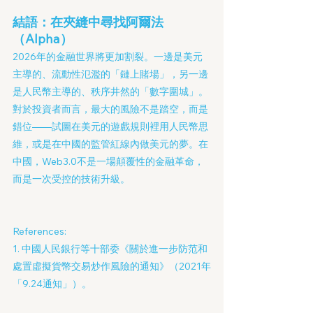
結語：在夾縫中尋找阿爾法
（Alpha）
2026年的金融世界將更加割裂。一邊是美元
主導的、流動性氾濫的「鏈上賭場」，另一邊
是人民幣主導的、秩序井然的「數字圍城」。
對於投資者而言，最大的風險不是踏空，而是
錯位——試圖在美元的遊戲規則裡用人民幣思
維，或是在中國的監管紅線內做美元的夢。在
中國，Web3.0不是一場顛覆性的金融革命，
而是一次受控的技術升級。
References:
1. 中國人民銀行等十部委《關於進一步防范和
處置虛擬貨幣交易炒作風險的通知》（2021年
「9.24通知」）。