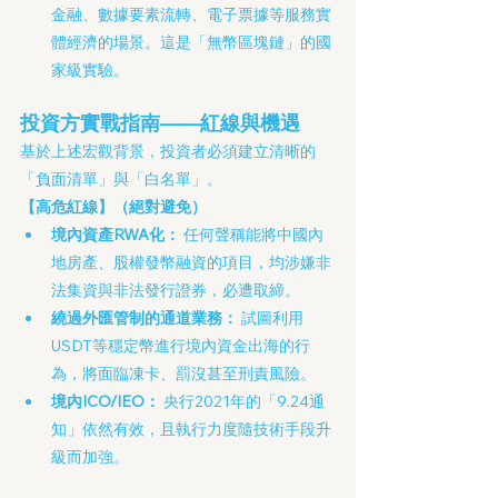
金融、數據要素流轉、電子票據等服務實
體經濟的場景。這是「無幣區塊鏈」的國
家級實驗。
投資方實戰指南——紅線與機遇
基於上述宏觀背景，投資者必須建立清晰的
「負面清單」與「白名單」。
【高危紅線】（絕對避免）
境內資產RWA化：
 任何聲稱能將中國內
地房產、股權發幣融資的項目，均涉嫌非
法集資與非法發行證券，必遭取締。
繞過外匯管制的通道業務：
 試圖利用
USDT等穩定幣進行境內資金出海的行
為，將面臨凍卡、罰沒甚至刑責風險。
境內ICO/IEO：
 央行2021年的「9.24通
知」依然有效，且執行力度隨技術手段升
級而加強。