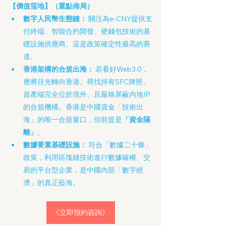
【價值窪地】（重點佈局）
數字人民幣生態鏈：
 關注為e-CNY提供支
付終端、智能合約開發、硬錢包技術的基
礎設施供應商。這是政策確定性最高的賽
道。
香港架構的合規出海：
 若看好Web3.0，
應將目光轉向香港。尋找持有SFC牌照、
資產端完全位於境外、且嚴格屏蔽內地IP
的合規機構。香港是中國資金「技術出
海」的唯一合規窗口，但前提是
「資金隔
離」
。
數據要素基礎設施：
 符合「數據二十條」
政策，利用區塊鏈技術進行數據確權、交
易的平台型企業，是中國內部「數字經
濟」的真正藍海。
《立即預約咨詢》