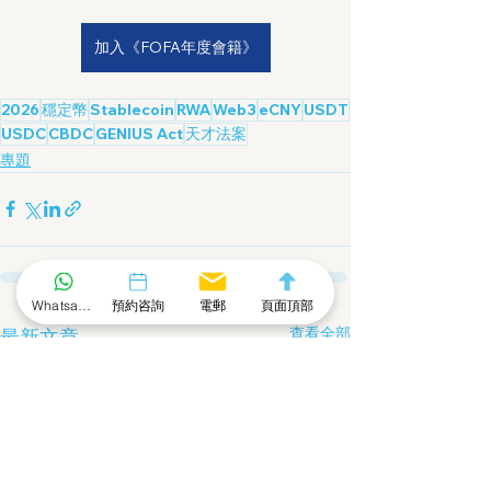
加入《FOFA年度會籍》
2026
穩定幣
Stablecoin
RWA
Web3
eCNY
USDT
USDC
CBDC
GENIUS Act
天才法案
專題
Whatsapp 社群
預約咨詢
電郵
頁面頂部
查看全部
最新文章