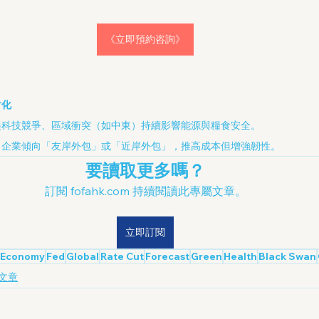
《立即預約咨詢》
片化
美科技競爭、區域衝突（如中東）持續影響能源與糧食安全。
，企業傾向「友岸外包」或「近岸外包」，推高成本但增強韌性。
要讀取更多嗎？
訂閱 fofahk.com 持續閱讀此專屬文章。
立即訂閱
Economy
Fed
Global
Rate Cut
Forecast
Green
Health
Black Swan
專家文章