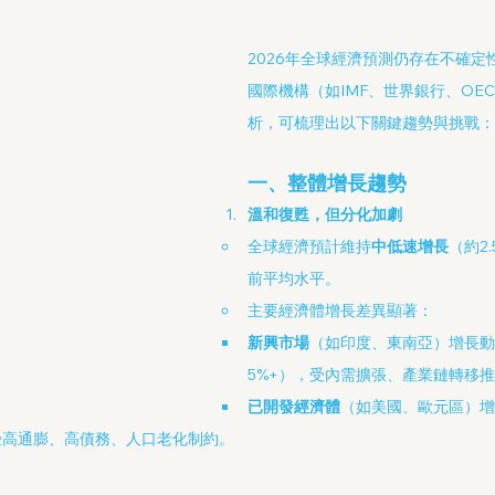
2026年全球經濟預測仍存在不確定
國際機構（如IMF、世界銀行、OE
析，可梳理出以下關鍵趨勢與挑戰：
一、整體增長趨勢
溫和復甦，但分化加劇
全球經濟預計維持
中低速增長
（約2
前平均水平。
主要經濟體增長差異顯著：
新興市場
（如印度、東南亞）增長動
5%+），受內需擴張、產業鏈轉移
已開發經濟體
（如美國、歐元區）增
，受高通膨、高債務、人口老化制約。