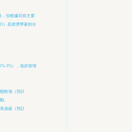
性，但根據目前主要
CD）及經濟學家的分
.5%-3%），低於疫情
能較強（預計
推動。
長放緩（預計