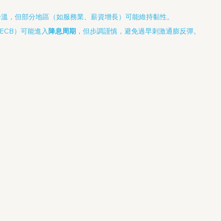
降溫，但部分地區（如服務業、薪資增長）可能維持黏性。
、ECB）可能進入
降息周期
，但步調謹慎，避免過早刺激通膨反彈。