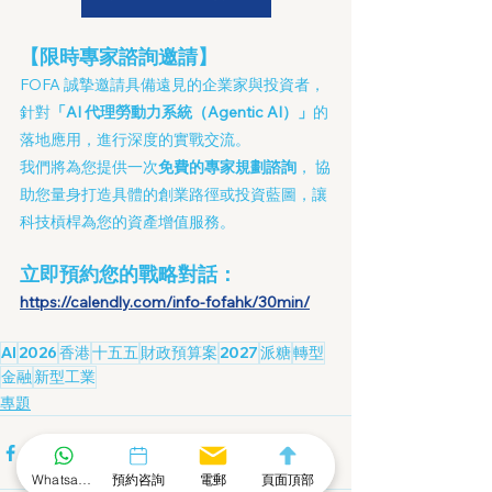
【限時專家諮詢邀請】
FOFA 誠摯邀請具備遠見的企業家與投資者，
針對
「AI 代理勞動力系統（Agentic AI）」
的
落地應用，進行深度的實戰交流。
我們將為您提供一次
免費的專家規劃諮詢
， 協
助您量身打造具體的創業路徑或投資藍圖，讓
科技槓桿為您的資產增值服務。
立即預約您的戰略對話：
https://calendly.com/info-fofahk/30min/
AI
2026
香港
十五五
財政預算案
2027
派糖
轉型
金融
新型工業
專題
Whatsapp 社群
預約咨詢
電郵
頁面頂部