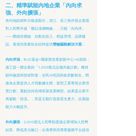
二、精準賦能內地企業「內向求
強、外向擴張」
有內地財經昨日報道顯示，浙江、長三角外貿企業面
對人民幣升值「難以漲價轉嫁」，只能「向內求」
——壓縮供應鏈、自動化投入、精益管理、品牌建
設。香港預算案恰在此時提供
雙輪驅動解決方案
：
內向求強
：BUD基金+國家製造業創新中心+AI資助，
讓工貿一體企業的「1,000萬元設備升級計劃」獲得
額外融資與技術對接；全民AI培訓與政府數智化，間
接為企業提供人才與數據生態；新型工業菁英企業培
育計劃，重點扶持高增長製造業轉型。結果是企業不
再被動「節流」，而是主動打造新質生產力，抗風險
能力大幅提升。
外向擴張
：2,000億元人民幣額度讓企業增加人民幣
結算、降低美元敞口；出海專班與專業服務平台提供