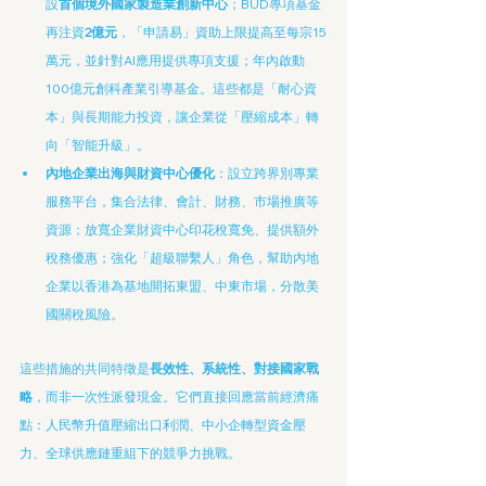
設
首個境外國家製造業創新中心
；BUD專項基金
再注資
2億元
，「申請易」資助上限提高至每宗15
萬元，並針對AI應用提供專項支援；年內啟動
100億元創科產業引導基金。這些都是「耐心資
本」與長期能力投資，讓企業從「壓縮成本」轉
向「智能升級」。
內地企業出海與財資中心優化
：設立跨界別專業
服務平台，集合法律、會計、財務、市場推廣等
資源；放寬企業財資中心印花稅寬免、提供額外
稅務優惠；強化「超級聯繫人」角色，幫助內地
企業以香港為基地開拓東盟、中東市場，分散美
國關稅風險。
這些措施的共同特徵是
長效性、系統性、對接國家戰
略
，而非一次性派發現金。它們直接回應當前經濟痛
點：人民幣升值壓縮出口利潤、中小企轉型資金壓
力、全球供應鏈重組下的競爭力挑戰。