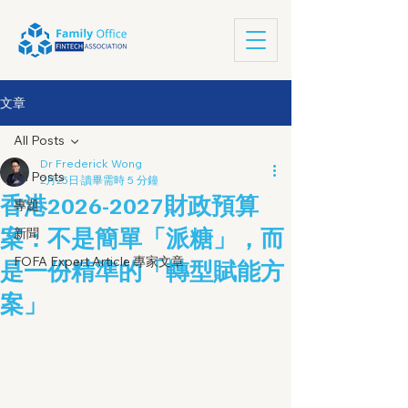
文章
All Posts
Dr Frederick Wong
All Posts
2月25日
讀畢需時 5 分鐘
香港2026-2027財政預算
專題
案：不是簡單「派糖」，而
新聞
FOFA Expert Article 專家文章
是一份精準的「轉型賦能方
案」