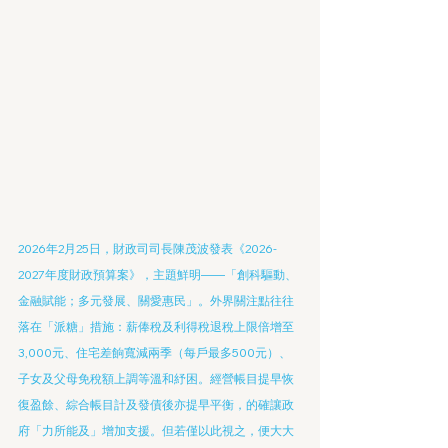
2026年2月25日，財政司司長陳茂波發表《2026-
2027年度財政預算案》，主題鮮明——「創科驅動、
金融賦能；多元發展、關愛惠民」。外界關注點往往
落在「派糖」措施：薪俸稅及利得稅退稅上限倍增至
3,000元、住宅差餉寬減兩季（每戶最多500元）、
子女及父母免稅額上調等溫和紓困。經營帳目提早恢
復盈餘、綜合帳目計及發債後亦提早平衡，的確讓政
府「力所能及」增加支援。但若僅以此視之，便大大