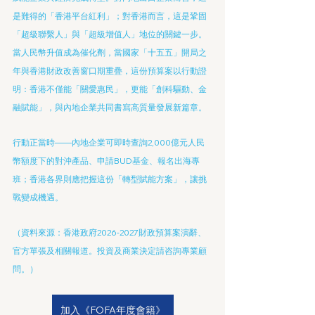
是難得的「香港平台紅利」；對香港而言，這是鞏固
「超級聯繫人」與「超級增值人」地位的關鍵一步。
當人民幣升值成為催化劑，當國家「十五五」開局之
年與香港財政改善窗口期重疊，這份預算案以行動證
明：香港不僅能「關愛惠民」，更能「創科驅動、金
融賦能」，與內地企業共同書寫高質量發展新篇章。
行動正當時——內地企業可即時查詢2,000億元人民
幣額度下的對沖產品、申請BUD基金、報名出海專
班；香港各界則應把握這份「轉型賦能方案」，讓挑
戰變成機遇。
（資料來源：香港政府2026-2027財政預算案演辭、
官方單張及相關報道。投資及商業決定請咨詢專業顧
問。）
加入《FOFA年度會籍》