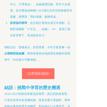
中心、引導基金）、金融基礎設施，而非大水漫
灌。從外匯基金轉撥1,500億元支持北部都會區等
基建，更體現「用好儲備、服務長遠」。
政策協同精準
：首次制訂香港自身五年規劃、主
動對接國家「十五五」；金融+、AI+、新型工業
化多管齊下，形成政策合力。
相較以往「派糖為主」的預算案，今年方案更像一份
企業轉型路線圖
，幫助香港與內地經濟在複雜外部環
境中「內生動力不斷增強」。
《立即預約咨詢》
結語：挑戰中孕育的歷史機遇
2026-2027財政預算案告訴我們：真正的財政智慧，
不是在好時光多派幾粒糖，而是在壓力來臨時，精準
賦能企業與經濟完成轉型。對內地出口企業而言，這