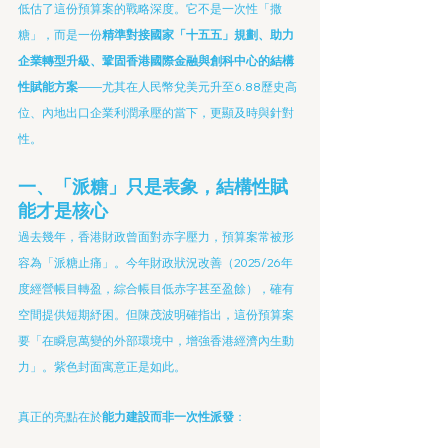
低估了這份預算案的戰略深度。它不是一次性「撒
糖」，而是一份
精準對接國家「十五五」規劃、助力
企業轉型升級、鞏固香港國際金融與創科中心的結構
性賦能方案
——尤其在人民幣兌美元升至6.88歷史高
位、內地出口企業利潤承壓的當下，更顯及時與針對
性。
一、「派糖」只是表象，結構性賦
能才是核心
過去幾年，香港財政曾面對赤字壓力，預算案常被形
容為「派糖止痛」。今年財政狀況改善（2025/26年
度經營帳目轉盈，綜合帳目低赤字甚至盈餘），確有
空間提供短期紓困。但陳茂波明確指出，這份預算案
要「在瞬息萬變的外部環境中，增強香港經濟內生動
力」。紫色封面寓意正是如此。
真正的亮點在於
能力建設而非一次性派發
：