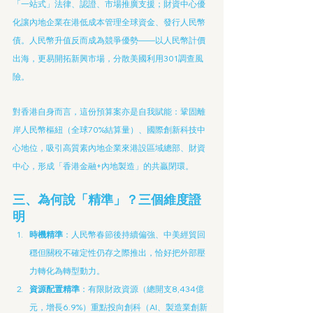
「一站式」法律、認證、市場推廣支援；財資中心優
化讓內地企業在港低成本管理全球資金、發行人民幣
債。人民幣升值反而成為競爭優勢——以人民幣計價
出海，更易開拓新興市場，分散美國利用301調查風
險。
對香港自身而言，這份預算案亦是自我賦能：鞏固離
岸人民幣樞紐（全球70%結算量）、國際創新科技中
心地位，吸引高質素內地企業來港設區域總部、財資
中心，形成「香港金融+內地製造」的共贏閉環。
三、為何說「精準」？三個維度證
明
時機精準
：人民幣春節後持續偏強、中美經貿回
穩但關稅不確定性仍存之際推出，恰好把外部壓
力轉化為轉型動力。
資源配置精準
：有限財政資源（總開支8,434億
元，增長6.9%）重點投向創科（AI、製造業創新