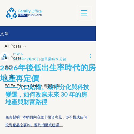
文章
All Posts
FOFA
All Posts
2025年12月30日
讀畢需時 9 分鐘
2026年後低出生率時代的房
專題
地產再定價
新聞
FOFA Expert Article 專家文章
——人口結構、城市分化與科技
變遷，如何改寫未來 30 年的房
地產與財富路徑
免責聲明 : 本網頁內容並非投資意見，亦不構成任何
投資產品之要約、要約招攬或建議。