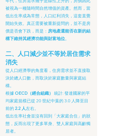
年代，住房需求幾乎是線性上升的，房價因此
被視為一種隨時間自然增值的資產。然而，當
低出生率成為常態，人口紅利消失，這套直覺
開始失效。真正需要被重新提問的，並不是房
價是否會下跌，而是：
房地產還能否在新的結
構下維持其經濟功能與財富地位
。
二、人口減少並不等於居住需求
消失
從人口經濟學的角度看，住房需求並不直接取
決於總人口數，而取決於家庭數量與家庭結
構。
根據 
OECD（經合組織）
 統計: 發達國家的平
均家庭規模已從 20 世紀中葉的 3.0 人降至目
前的 
2.2 人
左右。
低出生率社會並沒有回到「大家庭合住」的狀
態，反而出現了更多單身、雙人家庭與高齡獨
居者。