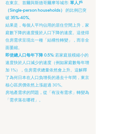
在東京、首爾與斯德哥爾摩等城市: 
單人戶
（Single-person households）
 的比例已突
破 
35%-40%
。
結果是，每個人平均佔用的居住空間上升，家
庭數下降的速度慢於人口下降的速度。這使得
住房需求呈現出一種「結構性轉變」，而非全
面萎縮。
即使總人口每年下降 0.5%: 
若家庭規模縮小的
速度快於人口減少的速度（例如家庭數每年增
加 1%），住房需求總量依然會上升。這解釋
了為何日本在人口負增長的過去十年間，東京
核心區房價依然上漲超過 30%。
房地產需求的問題，從「有沒有需求」轉變為
「需求落在哪裡」。