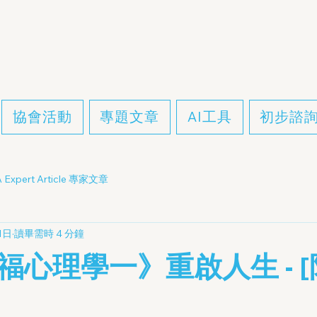
協會活動
專題文章
AI工具
初步諮
 Expert Article 專家文章
1日
讀畢需時 4 分鐘
福心理學一》重啟人生 - 