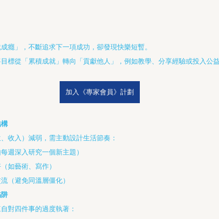
就成癮」，不斷追求下一項成功，卻發現快樂短暫。
將目標從「累積成就」轉向「貢獻他人」，例如教學、分享經驗或投入公
加入《專家會員》計劃
結構
位、收入）減弱，需主動設計生活節奏：
如每週深入研究一個新主題）
好（如藝術、寫作）
交流（避免同溫層僵化）
陷阱
來自對四件事的過度執著：