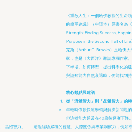
《重啟人生：一個哈佛教授的生命領
的簡單建議》（中譯本）原書名為《From 
Strength: Finding Success, Happin
Purpose in the Second Half o
克斯（Arthur C. Brooks）是
家，也是《大西洋》雜誌專欄作家。
下半場」如何轉型，提出科學化的建
與認知能力自然衰退時，仍能找到持
核心觀點與建議
從「流體智力」到「晶體智力」的轉
年輕時依賴快速學習與解決新問題的
但這種能力通常在40歲後逐漸下降
展「晶體智力」——透過經驗累積的智慧、人際關係與專業洞察力，例如