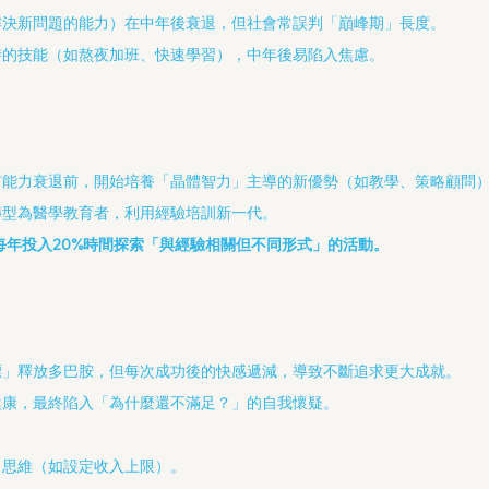
解決新問題的能力）在中年後衰退，但社會常誤判「巔峰期」長度。
時的技能（如熬夜加班、快速學習），中年後易陷入焦慮。
有能力衰退前，開始培養「晶體智力」主導的新優勢（如教學、策略顧問
轉型為醫學教育者，利用經驗培訓新一代。
每年投入20%時間探索「與經驗相關但不同形式」的活動。
標」釋放多巴胺，但每次成功後的快感遞減，導致不斷追求更大成就。
健康，最終陷入「為什麼還不滿足？」的自我懷疑。
」思維（如設定收入上限）。