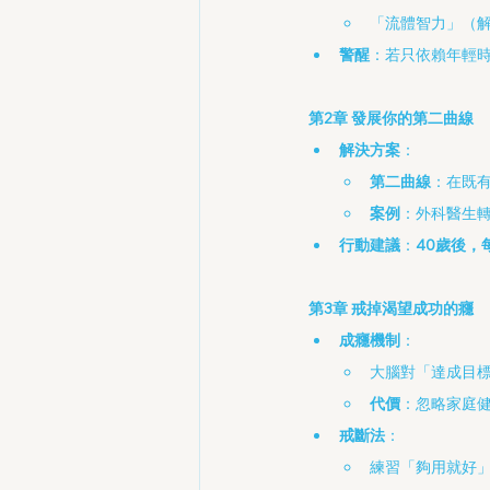
「流體智力」（
警醒
：若只依賴年輕
第2章 發展你的第二曲線
解決方案
：
第二曲線
：在既
案例
：外科醫生
行動建議
：
40歲後，
第3章 戒掉渴望成功的癮
成癮機制
：
大腦對「達成目
代價
：忽略家庭
戒斷法
：
練習「夠用就好