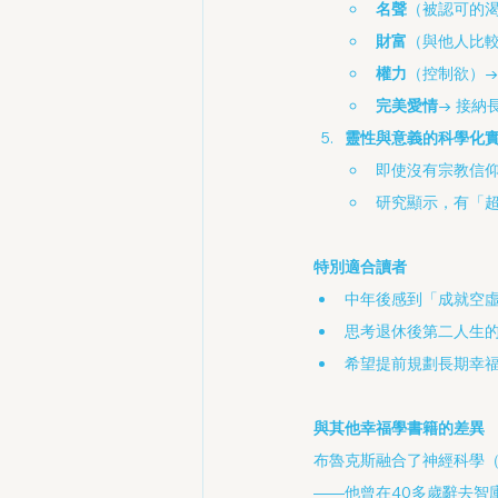
名聲
（被認可的渴
財富
（與他人比較
權力
（控制欲）→
完美愛情
→ 接納
靈性與意義的科學化
即使沒有宗教信
研究顯示，有「
特別適合讀者
中年後感到「成就空
思考退休後第二人生
希望提前規劃長期幸
與其他幸福學書籍的差異
布魯克斯融合了神經科學
——他曾在40多歲辭去智