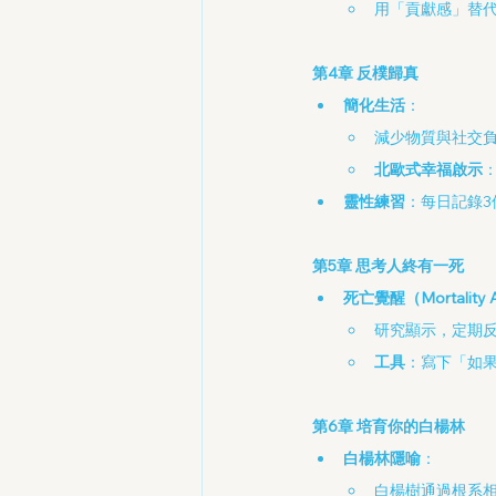
用「貢獻感」替
第4章 反樸歸真
簡化生活
：
減少物質與社交
北歐式幸福啟示
靈性練習
：每日記錄
第5章 思考人終有一死
死亡覺醒（Mortality 
研究顯示，定期
工具
：寫下「如
第6章 培育你的白楊林
白楊林隱喻
：
白楊樹通過根系