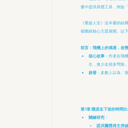
書中提供具體工具，例如「
《重啟人生》這本書的結
都圍繞核心主題展開。以
前言：飛機上的偶遇，改
核心故事
：作者在飛
生，會少走很多彎路
啟發
：多數人以為「
第1章 職涯走下坡的時間
關鍵研究
：
諾貝爾獎得主突破