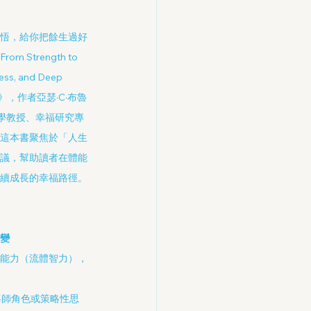
悟，給你把餘生過好
Strength to 
ess, and Deep 
f Life》，作者亞瑟·C·布魯
哈佛大學教授、幸福研究專
這本書聚焦於「人生
議，幫助讀者在體能
續成長的幸福路徑。
變
能力（流體智力），
。
導師角色或策略性思