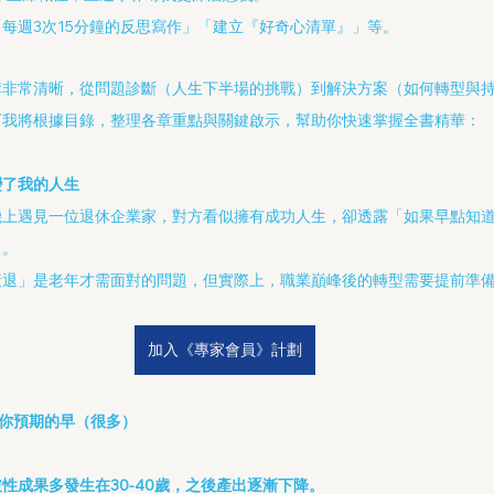
每週3次15分鐘的反思寫作」「建立『好奇心清單』」等。
構非常清晰，從問題診斷（人生下半場的挑戰）到解決方案（如何轉型與
下我將根據目錄，整理各章重點與關鍵啟示，幫助你快速掌握全書精華：
變了我的人生
機上遇見一位退休企業家，對方看似擁有成功人生，卻透露「如果早點知
」。
衰退」是老年才需面對的問題，但實際上，職業巔峰後的轉型需要提前準
加入《專家會員》計劃
比你預期的早（很多）
性成果多發生在30-40歲，之後產出逐漸下降。