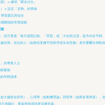
望）→ 練習「匿名付出」
）→ 設定「足夠」的界線
 學習委託與信任
長期關係的常態波動
實踐
仰，也可透過「每日感恩記錄」「冥想」或「大自然沉浸」提升內在平靜
超越自我」信念的人（如相信某種宇宙秩序或生命意義）老年憂鬱比例較
虛」的專業人士
的銀髮族
福的年輕讀者
（如大腦老化研究）、心理學（如動機理論）與哲學（如斯多葛學派），
庫主席職位，重返學界尋找更深層意義。