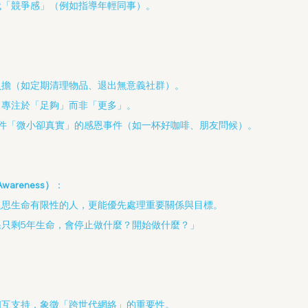
代「競爭感」（例如指導年輕同事）。
負擔（如定期清理物品、退出無意義社群）。
：專注於「足夠」而非「更多」。
3件「微小卻真實」的感恩事件（如一杯好咖啡、朋友問候）。
Awareness）
：
反思生命有限性的人，更能優先處理重要關係與目標。
果只剩5年生命，會停止做什麼？開始做什麼？」
相互支持，象徵「跨世代網絡」的重要性。