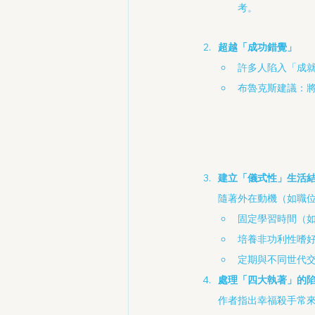
考。
超越「成功錯覺」
許多人陷入「成
布魯克斯建議：
建立「儀式性」生活
隨著外在動機（如職
固定學習時間（
培養非功利性嗜
定期與不同世代
處理「四大執著」的
作者指出幸福殺手常