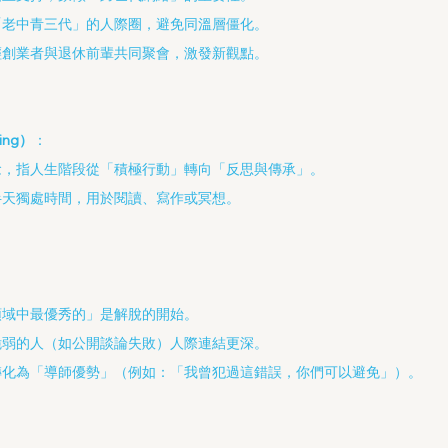
「老中青三代」的人際圈，避免同溫層僵化。
輕創業者與退休前輩共同聚會，激發新觀點。
ing）
：
念，指人生階段從「積極行動」轉向「反思與傳承」。
半天獨處時間，用於閱讀、寫作或冥想。
領域中最優秀的」是解脫的開始。
脆弱的人（如公開談論失敗）人際連結更深。
轉化為「導師優勢」（例如：「我曾犯過這錯誤，你們可以避免」）。