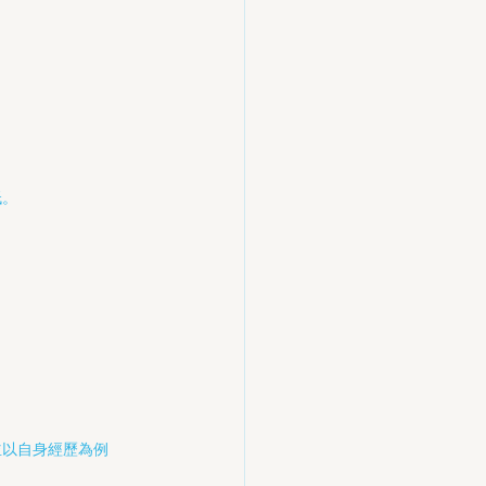
。
低。
並以自身經歷為例