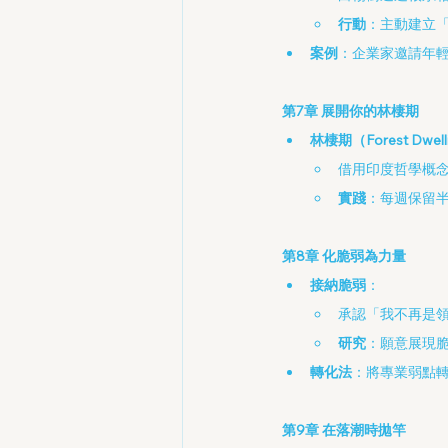
行動
：主動建立
案例
：企業家邀請年
第7章 展開你的林棲期
林棲期（Forest Dwell
借用印度哲學概
實踐
：每週保留
第8章 化脆弱為力量
接納脆弱
：
承認「我不再是
研究
：願意展現
轉化法
：將專業弱點
第9章 在落潮時拋竿