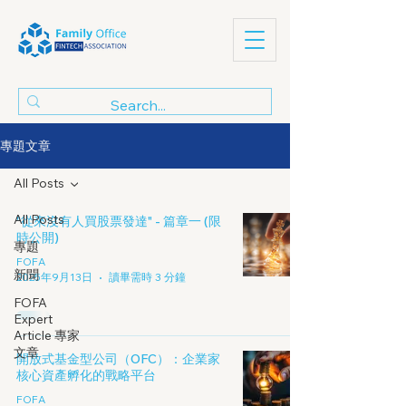
專題文章
All Posts
All Posts
"從來沒有人買股票發達" - 篇章一 (限
時公開)
專題
FOFA
新聞
2025年9月13日
讀畢需時 3 分鐘
FOFA
Expert
Article 專家
文章
開放式基金型公司（OFC）：企業家
核心資產孵化的戰略平台
FOFA