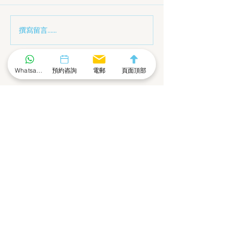
撰寫留言......
經濟下行下，資深資產管
香港有限合夥基
理人，教你如何合規募
的資產配置 （合
資？
Whatsapp 社群
預約咨詢
電郵
頁面頂部
擁抱數字經濟
的新時代
聯絡我們 - 咨詢表格
名
姓