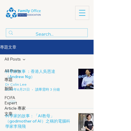
專題文章
All Posts
All Posts
科學家故事 ：香港人吳恩達
（Andrew Ng）
專題
Dr Colin Lee
新聞
2024年6月21日
讀畢需時 3 分鐘
FOFA
Expert
Article 專家
文章
科學家的故事：「AI教母」
（godmother of AI）之稱的電腦科
學家李飛飛