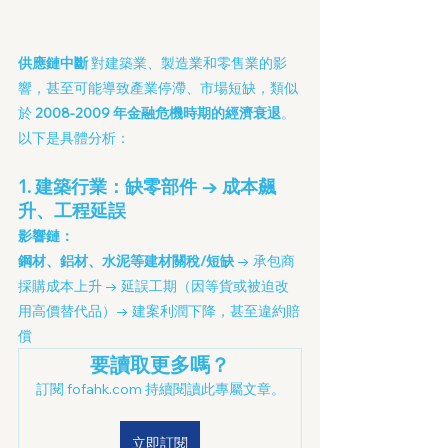
供應鏈中斷
 對建築業、製造業和零售業的影
響，甚至可能導致產業停滯、市場短缺，類似
於 
2008-2009 年金融危機時期的經濟衰退
。
以下是具體分析：
1. 建築行業：缺零部件 → 成本飆
升、工程延誤
影響鏈：
鋼材、鋁材、水泥等建材關稅/短缺 
→ 承包商
採購成本上升 → 延誤工期（因等貨或被迫改
用高價替代品）→ 建案利潤下降，甚至違約賠
償
要讀取更多嗎？
訂閱 fofahk.com 持續閱讀此專屬文章。
立即訂閱