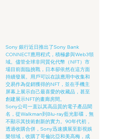
Sony 銀行近日推出了Sony Bank 
CONNECT應用程式，積極參與Web3領
域。儘管全球非同質化代幣（NFT）市
場目前面臨挑戰，日本卻依然在這方面
持續發展。用戶可以在該應用中收集和
交易作為促銷獲得的NFT，並在手機主
屏幕上展示自己最喜愛的收藏品，甚至
創建展示NFT的畫廊房間。
Sony公司一直以其高品質的電子產品聞
名，從Walkman到Blu-ray藍光影碟，無
不顯示其技術創新的實力。90年代初，
透過收購合併，Sony迅速擴展至影視娛
樂領域，收購了哥倫比亞和美高梅，成