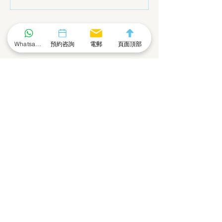
市場，殺出最年輕億萬富
協會 與 盈科(深
豪！
務所攜手合作 -
業家拓展海外市
Whatsapp 社群
預約咨詢
電郵
頁面頂部
擁抱數字經濟
的新時代
聯絡我們 - 咨詢表格
名
姓
電話號碼
電郵地址