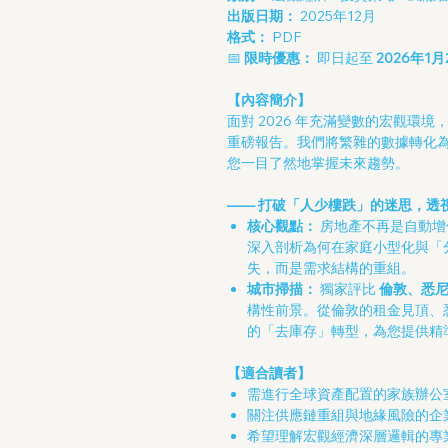
出版日期：
2025年12月
格式：
PDF
📅
限時優惠：
即日起至
2026年1月
【內容簡介】
面對 2026 年充滿變數的宏觀環境
重磅報告。我們將繁雜的數據轉化
您一目了然地掌握未來趨勢。
—— 打破「人少樓跌」的迷思，透
核心觀點：
房地產不再是自動增
深入剖析為何在家庭小型化與「
失，而是需求結構的重組。
城市掃描：
獨家評比
倫敦、悉
構性前景。從倫敦的租金見頂、
的「去庫存」轉型，為您提供精
【適合讀者】
需進行全球資產配置的家族辦公
關注供應鏈重組與地緣風險的企
希望理解宏觀經濟深層邏輯的專