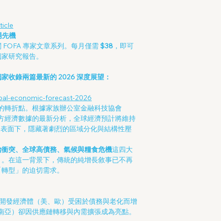
ticle
場先機
FOFA 專家文章系列。每月僅需
$38
，即可
獨家研究報告。
收錄兩篇最新的 2026 深度展望：
obal-economic-forecast-2026
妙的轉折點。根據家族辦公室金融科技協會
及多方經濟數據的最新分析，全球經濟預計將維持
靜的表面下，隱藏著劇烈的區域分化與結構性壓
治衝突、全球高債務、氣候與糧食危機
這四大
」。在這一背景下，傳統的純增長敘事已不再
「轉型」的迫切需求。
開發經濟體（美、歐）受困於債務與老化而增
南亞）卻因供應鏈轉移與內需擴張成為亮點。