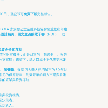
20日
，登記即可
免費下載
完整報告。
，FOFA 家族辦公室金融科技協會隆重推出年度
為
設計精美、圖文並茂的電子書（PDF）
，助
視資產分化真相
值的財富機器，而是財富的「篩選器」。報告
分支家庭」趨勢下，總人口減少不代表需求消
尼、溫哥華、香港
四大華人熱門城市的 30 年結
悉尼的供應懸崖，到溫哥華的買方市場與香港
準的置業與投資導航。
室與投資機構。
業決策者。
業投資人。