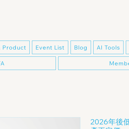
& Product
Event List
Blog
AI Tools
FA
Membe
2026年