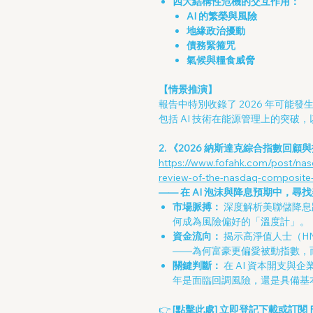
四大結構性危機的交互作用：
AI 的繁榮與風險
地緣政治擾動
債務緊箍咒
氣候與糧食威脅
【情景推演】
報告中特別收錄了 2026 年可能
包括 AI 技術在能源管理上的突破
2. 《2026 納斯達克綜合指數回顧
https://www.fofahk.com/post/nasd
review-of-the-nasdaq-composite
—— 在 AI 泡沫與降息預期中，尋
市場脈搏：
深度解析美聯儲降息
何成為風險偏好的「溫度計」。
資金流向：
揭示高淨值人士（H
——為何富豪更偏愛被動指數，
關鍵判斷：
在 AI 資本開支與企
年是面臨回調風險，還是具備基
👉
[點擊此處] 立即登記下載或訂閱 