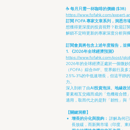
☕️ 每月只需一杯咖啡的價錢 ($38)
https://www.fofahk.com/expert-ar
訂閱 FOFA 專家文章系列，洞悉市
想獲得更深度的投資視野？歡迎訂閱 
解鎖不定時更新的專家深度分析與
訂閱會員將包含上述年度報告，並獨家
1. 《2026年全球經濟預測》
https://www.fofahk.com/post/gl
2026年的全球經濟正處於一個微
（FOFA）綜合IMF、世界銀行
2.5%-3%的中低速增長，但這平
力。
深入剖析了由
AI投資泡沫、地緣政
要素相互交織而成的「危機複合體
適用，取而代之的是對「韌性」與
【關鍵洞察】
增長的分化與脫鉤：
詳解為何已
長放緩，而新興市場（印度、東