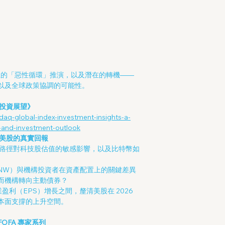
發生的「惡性循環」推演，以及潛在的轉機——
，以及全球政策協調的可能性。
與投資展望》
aq-global-index-investment-insights-a-
-and-investment-outlook
找美股的真實回報
路徑對科技股估值的敏感影響，以及比特幣如
NW）與機構投資者在資產配置上的關鍵差異
而機構轉向主動債券？
業盈利（EPS）增長之間，釐清美股在 2026
本面支撐的上升空間。
FOFA 專家系列