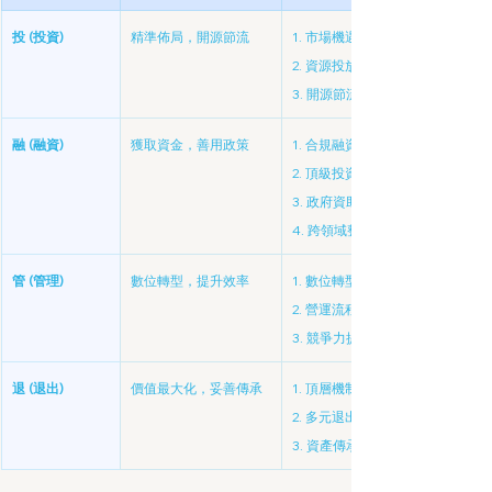
投 (投資)
精準佈局，開源節流
1. 市場機遇識別： 分析市場趨
2. 資源投放策略： 量身制定資
3. 開源節流方案： 提供提升營
融 (融資)
獲取資金，善用政策
1. 合規融資諮詢： 提供「基金成
2. 頂級投資者對接： 依託協會
3. 政府資助申請： 協助申請如「新
4. 跨領域整合： 打造「政策支持 
管 (管理)
數位轉型，提升效率
1. 數位轉型落地： 客製化導入前
2. 營運流程優化： 梳理並優化企
3. 競爭力提升： 科技與管理雙
退 (退出)
價值最大化，妥善傳承
1. 頂層機制設計： 協助企業家
2. 多元退出方案： 提供企業併購 (M
3. 資產傳承保障： 確保退出時