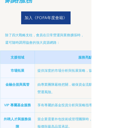
加入《FOFA年度會籍》
除了四大戰略支柱，會員在日常營運與業務擴張時，
還可隨時調用協會的強大資源網路：
支援領域
服務亮點與實質效益
市場拓展
提供深度的市場分析與拓展策略，協助企業順利跨足國內外
金融合規與風管
由專業團隊嚴格把關，確保資金流動與資產管理符合最新法
營運風險。
VIP 專屬基金服務
享有專屬的基金投資分析與策略指導，獲得一流的資金管理
外聘人才與服務保
當企業需要外包技術或管理團隊時，FOFA 作為把關者，為
障
報價與最高品質承諾。