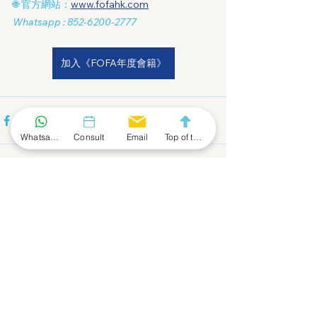
🌐 官方網站：
www.fofahk.com
Whatsapp : 852-6200-2777
加入《FOFA年度會籍》
Whatsapp Community
Consult
Email
Top of the Page
Embracing A New