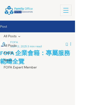
Post
All Posts
FOFA
All Posts
Jun 13, 2025
3 min read
FOFA 企業會籍：專屬服務
Article
範疇全覽
News
FOFA Expert Member