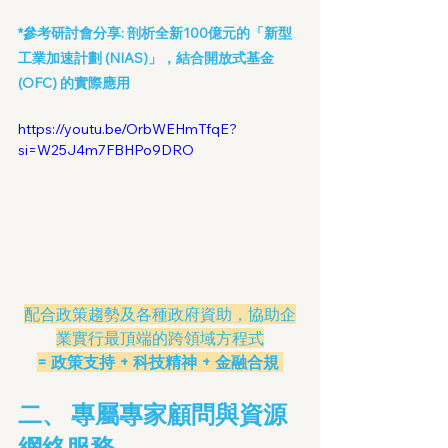
*
參考研討會分享: 
剖析全新100億元的「新型
工業加速計劃 (NIAS)」，結合開放式基金 
(OFC) 的實際應用
https://youtu.be/OrbWEHmTfqE?
si=W25J4m7FBHPo9DRO
配合政策趨勢及各種政府資助，協助企
業實行最頂端的跨領域方程式
= 政策支持 + 科技精神 + 金融合規 
二、 專屬專家顧問與資源
網絡服務