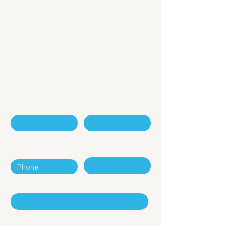
擁抱數字經濟
的新時代
聯絡我們 - 咨詢表格
名
姓
電話號碼
電郵地址
公司
留言