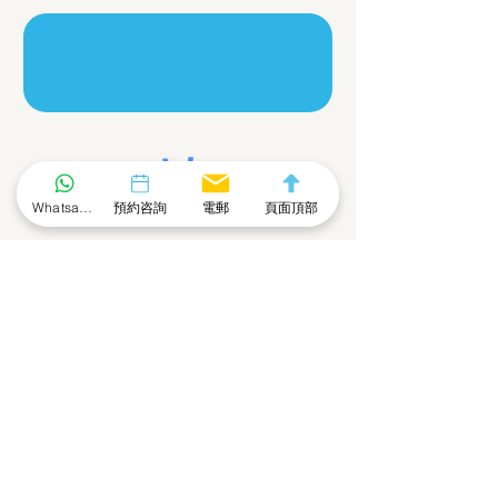
提交
Whatsapp 社群
預約咨詢
電郵
頁面頂部
了解更多
info@fofahk.com
Facebook
章程及管理守則