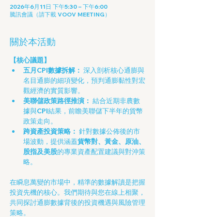
2026年6月11日 下午5:30 – 下午6:00
騰訊會議（請下載 VOOV MEETING）
關於本活動
【核心議題】
五月CPI數據拆解：
 深入剖析核心通膨與
名目通膨的細項變化，預判通膨黏性對宏
觀經濟的實質影響。
美聯儲政策路徑推演：
 結合近期非農數
據與CPI結果，前瞻美聯儲下半年的貨幣
政策走向。
跨資產投資策略：
 針對數據公佈後的市
場波動，提供涵蓋
貨幣對、黃金、原油、
股指及美股
的專業資產配置建議與對沖策
略。
在瞬息萬變的市場中，精準的數據解讀是把握
投資先機的核心。我們期待與您在線上相聚，
共同探討通膨數據背後的投資機遇與風險管理
策略。