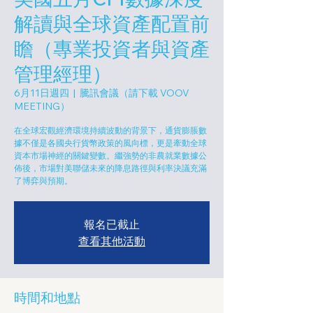
解讀與全球資產配置前
瞻（專業投資者與資產
管理經理）
6月11日週四
  |  
騰訊會議（請下載 VOOV
MEETING）
在全球宏觀經濟環境持續波動的背景下，通貨膨脹數
據不僅是各國央行貨幣政策的風向標，更是牽動全球
資本市場神經的關鍵變數。繼強勢的非農就業數據公
佈後，市場對美聯儲未來的降息路徑與利率決議充滿
了博弈與預期。
報名已截止
查看其他活動
時間和地點