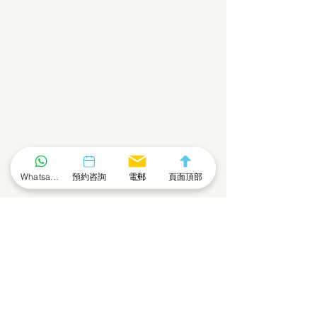
擁抱數字經濟
的新時代
聯絡我們 - 咨詢表格
名
姓
Whatsapp 社群
預約咨詢
電郵
頁面頂部
電話號碼
電郵地址
公司
留言