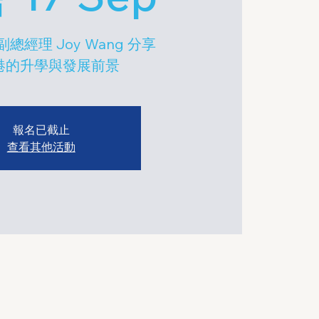
副總經理 Joy Wang 分享
港的升學與發展前景
報名已截止
查看其他活動