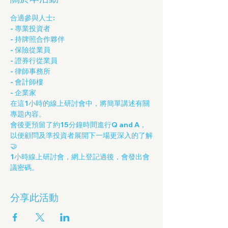
合適參與人士: 
- 專業投資者
- 持牌照合作夥伴
- 保險從業員
- 證券行從業員
- 律師事務所
- 會計師樓
- 企業家
在這1小時的線上研討會中，將簡單講述有關
專題內容。
會後更預留了約15分鐘時間進行Q and A，
以便顧問及準投資者展開下一場更深入的了解
🤝
1小時線上研討會，網上登記過後，會發出會
議密碼。
分享此活動