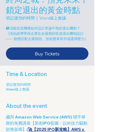
鎖定退出的黃金時點
登記後預約時間
  |  
Voov線上會議
🏦頂級投資機構如何設計穿越牛熊的退出機制？
《演化經濟學與企業生命週期的投資退出機制設計
—— 動態匹配企業階段、技術變革與市場選擇壓力》
Buy Tickets
Time & Location
登記後預約時間
Voov線上會議
About the event
繼與 
Amazon Web Service (AWS)
 聯手舉
辦的免費講座【新創IPO藍圖：以科技力驅動
財務架構】(
🚀【2025 IPO新攻略】AWS x 