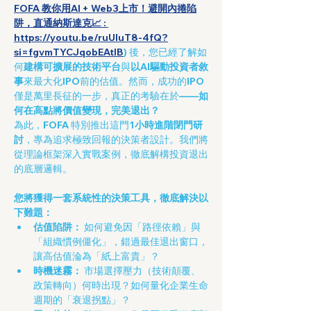
FOFA 教你用AI + Web3上市！避開內捲陷
阱，直通納斯達克📈 : 
https://youtu.be/ruUIuT8-4fQ?
si=fgvmTYCJqobEAtlB
) 後，您已經了解如
何
建構可擴展的技術平台
與
以AI驅動投資者敘
事
來最大化IPO前的估值。然而，成功的IPO
僅是萬里長征的一步，真正的考驗在於——
如
何在高點將價值變現，完美退出？
為此，FOFA 特別推出這門
1小時進階閉門研
討
，專為追求極致回報的決策者設計。我們將
從理論框架深入實戰案例，徹底解構投資退出
的底層邏輯。
您將獲得一套系統性的決策工具，徹底解決以
下難題：
估值陷阱：
 如何避免因「路徑依賴」與
「組織慣例僵化」，錯過最佳退出窗口，
讓高估值淪為「紙上富貴」？
時機迷霧：
 市場選擇壓力（技術顛覆、
政策轉向）何時出現？如何量化企業生命
週期的「衰退拐點」？