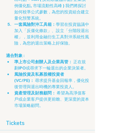
例僵化點, 市場流動性高峰 ) 我們將探討
如何校準公式參數，為您的投資組合建立
量化預警系統。
一套風險對沖工具箱：
學習在投資協議中
加入「反僵化條款」、設立「分階段退出
權」，並利用金融衍生工具對沖系統性風
險，為您的退出策略上好保險。
適合對象 :
準上市公司創辦人及企業高管：
 正在規
劃IPO或尋求下一輪退出的企業決策者。
風險投資及私募股權投資者 
(VC/PE)：
 尋求提升基金回報率，優化投
後管理與退出時機的專業投資人。
資產管理及財務顧問：
 希望為高淨值客
戶或企業客戶提供更前瞻、更深度的資本
市場策略顧問。
Tickets