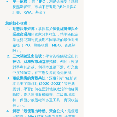
單一依賴：
 除了IPO，您是否備妥了應對
反壟斷審查、市場下行週期的B計畫與C
計畫、RWA、基金？
您的核心收穫：
動態決策矩陣：
掌握基於
演化經濟學
與
企
業生命週期
的獨家分析框架，精準匹配企
業從嬰兒期到貴族期不同階段的最佳退出
路徑（IPO、戰略收購、MBO、資產剝
離）。
三大關鍵退出信號：
學會監控觸發退出的
技術、財務與市場臨界指標
。例如：競爭
對手專利超越、利潤率連續下滑、行業集
中度觸頂等，在市場反應前搶先佈局。
頂級機構的實戰兵法：
深度剖析 "紅杉資
本退出字節跳動 (2020-2023)" 等經典
案例，學習如何在面對地緣政治等地緣風
險時，靈活運用股權轉讓、二級市場減
持、保留少數股權等多重工具，實現收益
最大化。
解密「最優退出時點」黃金公式：
最優退
出時點 = Min ( 技術顛覆臨界點, 企業慣