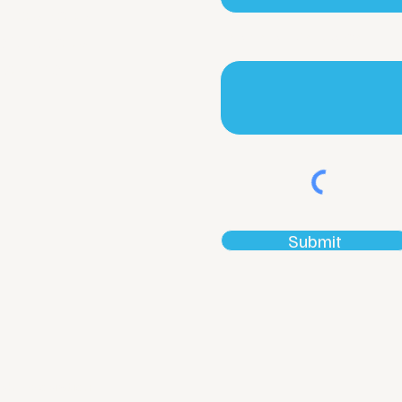
rivacy Policy
Leave a Message
efund Policy
isclaimer
Submit
ch Association