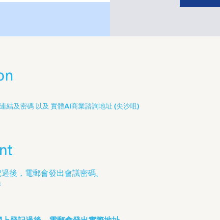
on
及密碼 以及 實體AI商業諮詢地址 (尖沙咀)
nt
記過後，電郵會發出會議密碼。
時
尖沙咀) 網上登記過後，電郵會發出實際地址