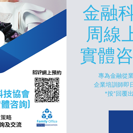
金融科
周線
實體咨詢
專為金融從業
企業培訓師即
*按"回覆