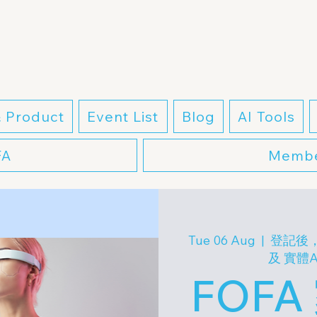
& Product
Event List
Blog
AI Tools
FA
Membe
Tue 06 Aug
  |  
登記後
及 實體
FOF