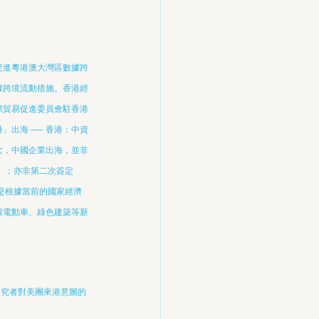
促進粵港澳大灣區數據跨
據跨境流動措施。香港經
際貿易促進委員會駐香港
」出海 ── 香港：中資
次，中國企業出海，並非
」；亦非第二次簽定
是根據當前的國家經濟
源電動車、綠色建築等新
多研究者對美團來港意圖的