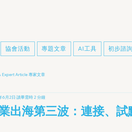
協會活動
專題文章
AI工具
初步諮
 Expert Article 專家文章
4年6月2日
讀畢需時 2 分鐘
業出海第三波：連接、試