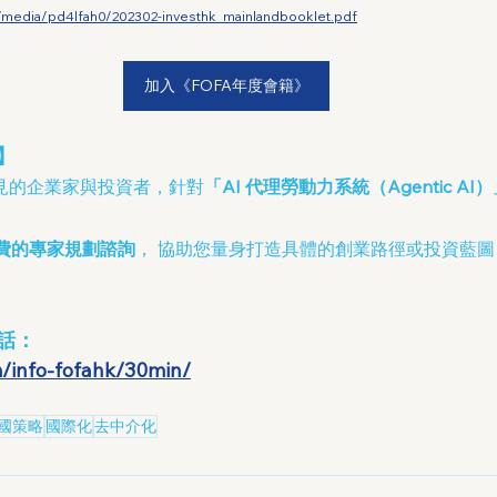
k/media/pd4lfah0/202302-investhk_mainlandbooklet.pdf
加入《FOFA年度會籍》
】
遠見的企業家與投資者，針對
「AI 代理勞動力系統（Agentic AI
費的專家規劃諮詢
， 協助您量身打造具體的創業路徑或投資藍
話：
m/info-fofahk/30min/
國策略
國際化
去中介化