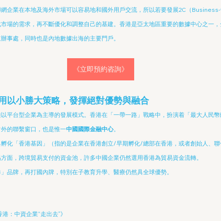
業在本地及海外市場可以容易地和國外用戶交流，所以若要發展2C（Business-to-
化市場的需求，再不斷優化和調整自己的基建。香港是亞太地區重要的數據中心之一，
立辦事處，同時也是內地數據出海的主要門戶。
《立即預約咨詢》
用以小勝大策略，發揮絕對優勢與融合
種以平台型企業為主導的發展模式。香港在「一帶一路」戰略中，扮演着「最大人民幣
對外的聯繫窗口，也是惟一
中國國際金融中心
。
孵化「香港基因」（指的是企業在香港創立/早期孵化/總部在香港，或者創始人、聯
方面，跨境貿易支付的資金池，許多中國企業仍然選用香港為貿易資金流轉。 
港」品牌，再打國內牌，特別在子教育升學、醫療仍然具全球優勢。
 香港：中資企業“走出去”》