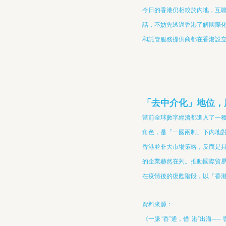
今日的香港仍相較於內地，互聯網企
話，不妨先透過香港了解國際
和託管服務提供商都在香港設
「去中介化」地位，
當前全球數字經濟都進入了一
角色，是「一國兩制」下內地
香港並非大市場策略，反而是具
的企業赫然在列。推動國際貿易
在疫情後的復甦階段，以「香
資料來源：
《一脈“香”通，借“港”出海──