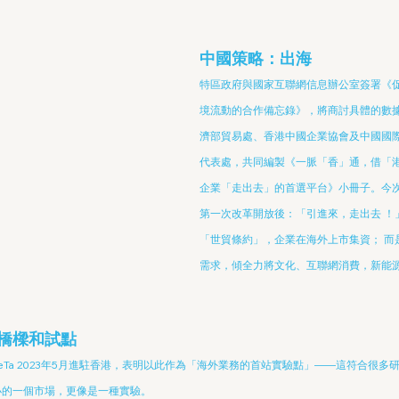
中國策略：出海
特區政府與國家互聯網信息辦公室簽署《
境流動的合作備忘錄》，將商討具體的數
濟部貿易處、香港中國企業協會及中國國
代表處，共同編製《一脈「香」通，借「港
企業「走出去」的首選平台》小冊子。今
第一次改革開放後：「引進來，走出去 ！
「世貿條約」，企業在海外上市集資； 而
需求，傾全力將文化、互聯網消費，新能
。
橋樑和試點
eTa 2023年5月進駐香港，表明以此作為「海外業務的首站實驗點」——這符合很
小的一個市場，更像是一種實驗。