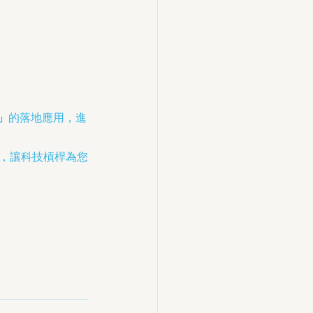
）」
的落地應用，進
圖，讓科技槓桿為您