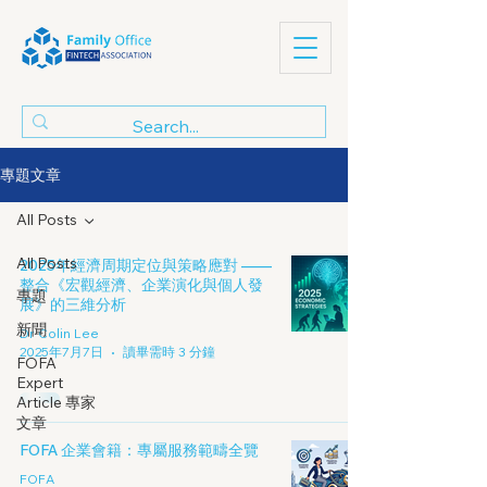
專題文章
All Posts
All Posts
2025年經濟周期定位與策略應對 ——
整合《宏觀經濟、企業演化與個人發
專題
展》的三維分析
新聞
Dr Colin Lee
2025年7月7日
讀畢需時 3 分鐘
FOFA
Expert
Article 專家
文章
FOFA 企業會籍：專屬服務範疇全覽
FOFA